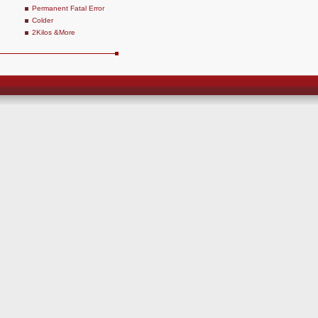
Permanent Fatal Error
Colder
2Kilos &More