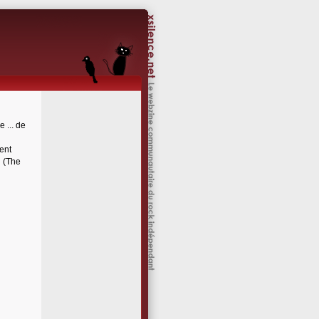
 ... de
ent
i (The