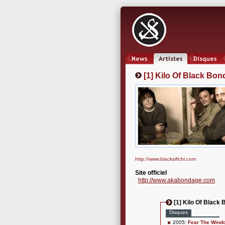
News
Artistes
Oeuvres
[1] Kilo Of Black Bo
http://www.blacksifichi.com
Site officiel
http://www.akabondage.com
[1] Kilo Of Black
Disques
2005:
Fear The Wind