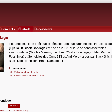
Concerts
Labels
Interviews
ndage
L'étrange musique poétique, cinématographique, urbaine, electro-acoustique
[1] Kilo Of Black Bondage
est née en 2003 lorsque se sont rassemblés
aka_Bondage (Nicolas Marmin, membre d'Osaka Bondage, Colder, Perman
Fatal Error) et Somekilos (My Own, 2 Kilos And More), aidés par Black Sifich
Black Dog, Tempsion, Brain Damage ...).
Autres liens:
http://akabondage.free.fr
http://www.2kilosandmore.com
 Bondage
Artistes
ows
The Black Dog