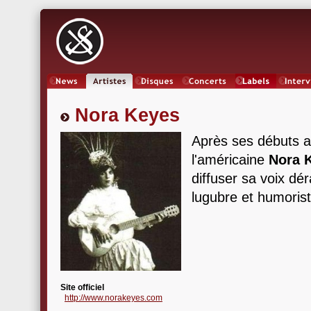
News
Artistes
Oeuvres
Concerts
Labels
Inter
Nora Keyes
Après ses débuts a
l'américaine
Nora 
diffuser sa voix dé
lugubre et humorist
Site officiel
http://www.norakeyes.com